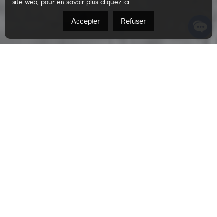
site web, pour en savoir plus
cliquez ici
.
Accepter
Refuser
1005 Rue Notre-Dame
#3
Repentigny (Repentigny) J5Y1E1
379 900 $
Appartement | MLS: 13026500